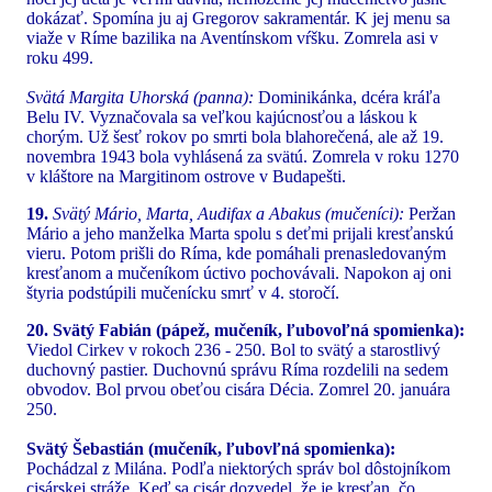
dokázať. Spomína ju aj Gregorov sakramentár. K jej menu sa
viaže v Ríme bazilika na Aventínskom vŕšku. Zomrela asi v
roku 499.
Svätá Margita Uhorská (panna):
Dominikánka, dcéra kráľa
Belu IV. Vyznačovala sa veľkou kajúcnosťou a láskou k
chorým. Už šesť rokov po smrti bola blahorečená, ale až 19.
novembra 1943 bola vyhlásená za svätú. Zomrela v roku 1270
v kláštore na Margitinom ostrove v Budapešti.
19.
Svätý Mário, Marta, Audifax a Abakus (mučeníci):
Peržan
Mário a jeho manželka Marta spolu s deťmi prijali kresťanskú
vieru. Potom prišli do Ríma, kde pomáhali prenasledovaným
kresťanom a mučeníkom úctivo pochovávali. Napokon aj oni
štyria podstúpili mučenícku smrť v 4. storočí.
20. Svätý Fabián (pápež, mučeník, ľubovoľná spomienka):
Viedol Cirkev v rokoch 236 - 250. Bol to svätý a starostlivý
duchovný pastier. Duchovnú správu Ríma rozdelili na sedem
obvodov. Bol prvou obeťou cisára Décia. Zomrel 20. januára
250.
Svätý Šebastián (mučeník, ľubovľná spomienka):
Pochádzal z Milána. Podľa niektorých správ bol dôstojníkom
cisárskej stráže. Keď sa cisár dozvedel, že je kresťan, čo