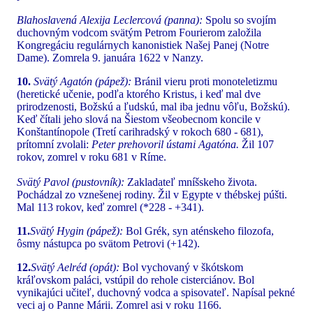
Blahoslavená Alexija Leclercová (panna):
Spolu so svojím
duchovným vodcom svätým Petrom Fourierom založila
Kongregáciu regulárnych kanonistiek Našej Panej (Notre
Dame). Zomrela 9. januára 1622 v Nanzy.
10.
Svätý Agatón (pápež):
Bránil vieru proti monoteletizmu
(heretické učenie, podľa ktorého Kristus, i keď mal dve
prirodzenosti, Božskú a ľudskú, mal iba jednu vôľu, Božskú).
Keď čítali jeho slová na Šiestom všeobecnom koncile v
Konštantínopole (Tretí carihradský v rokoch 680 - 681),
prítomní zvolali:
Peter prehovoril ústami Agatóna.
Žil 107
rokov, zomrel v roku 681 v Ríme.
Svätý Pavol (pustovník):
Zakladateľ mníšskeho života.
Pochádzal zo vznešenej rodiny. Žil v Egypte v thébskej púšti.
Mal 113 rokov, keď zomrel (*228 - +341).
11.
Svätý Hygin (pápež):
Bol Grék, syn aténskeho filozofa,
ôsmy nástupca po svätom Petrovi (+142).
12.
Svätý Aelréd (opát):
Bol vychovaný v škótskom
kráľovskom paláci, vstúpil do rehole cisterciánov. Bol
vynikajúci učiteľ, duchovný vodca a spisovateľ. Napísal pekné
veci aj o Panne Márii. Zomrel asi v roku 1166.