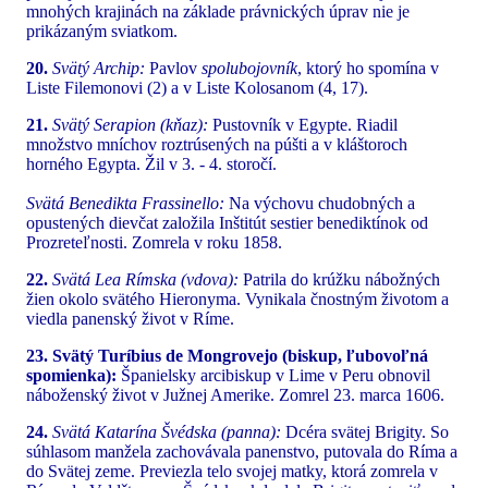
mnohých krajinách na základe právnických úprav nie je
prikázaným sviatkom.
20.
Svätý Archip:
Pavlov
spolubojovník
, ktorý ho spomína v
Liste Filemonovi (2) a v Liste Kolosanom (4, 17).
21.
Svätý Serapion (kňaz):
Pustovník v Egypte. Riadil
množstvo mníchov roztrúsených na púšti a v kláštoroch
horného Egypta. Žil v 3. - 4. storočí.
Svätá Benedikta Frassinello:
Na výchovu chudobných a
opustených dievčat založila Inštitút sestier benediktínok od
Prozreteľnosti. Zomrela v roku 1858.
22.
Svätá Lea Rímska (vdova):
Patrila do krúžku nábožných
žien okolo svätého Hieronyma. Vynikala čnostným životom a
viedla panenský život v Ríme.
23. Svätý Turíbius de Mongrovejo (biskup, ľubovoľná
spomienka):
Španielsky arcibiskup v Lime v Peru obnovil
náboženský život v Južnej Amerike. Zomrel 23. marca 1606.
24.
Svätá Katarína Švédska (panna):
Dcéra svätej Brigity. So
súhlasom manžela zachovávala panenstvo, putovala do Ríma a
do Svätej zeme. Previezla telo svojej matky, ktorá zomrela v