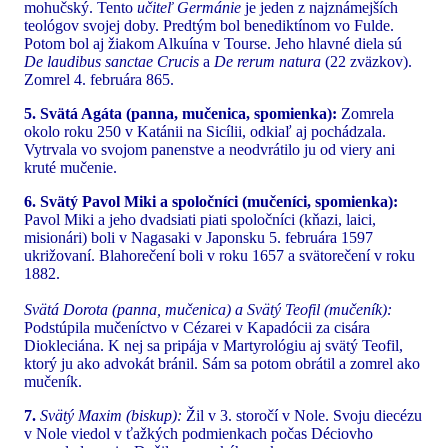
mohučský. Tento
učiteľ Germánie
je jeden z najznámejších
teológov svojej doby. Predtým bol benediktínom vo Fulde.
Potom bol aj žiakom Alkuína v Tourse. Jeho hlavné diela sú
De laudibus sanctae Crucis
a
De rerum natura
(22 zväzkov).
Zomrel 4. februára 865.
5. Svätá Agáta (panna, mučenica, spomienka):
Zomrela
okolo roku 250 v Katánii na Sicílii, odkiaľ aj pochádzala.
Vytrvala vo svojom panenstve a neodvrátilo ju od viery ani
kruté mučenie.
6. Svätý Pavol Miki a spoločníci (mučeníci, spomienka):
Pavol Miki a jeho dvadsiati piati spoločníci (kňazi, laici,
misionári) boli v Nagasaki v Japonsku 5. februára 1597
ukrižovaní. Blahorečení boli v roku 1657 a svätorečení v roku
1882.
Svätá Dorota (panna, mučenica) a Svätý Teofil (mučeník):
Podstúpila mučeníctvo v Cézarei v Kapadócii za cisára
Diokleciána. K nej sa pripája v Martyrológiu aj svätý Teofil,
ktorý ju ako advokát bránil. Sám sa potom obrátil a zomrel ako
mučeník.
7.
Svätý Maxim (biskup):
Žil v 3. storočí v Nole. Svoju diecézu
v Nole viedol v ťažkých podmienkach počas Déciovho