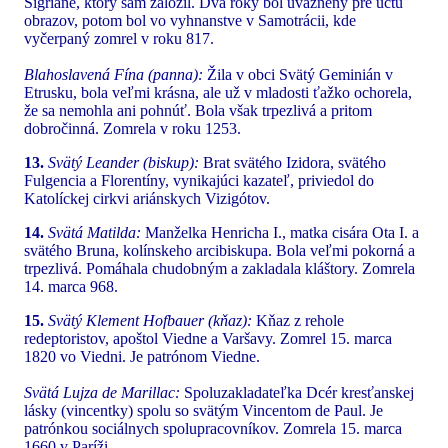
Sigriane, ktorý sám založil. Dva roky bol uväznený pre úctu
obrazov, potom bol vo vyhnanstve v Samotrácii, kde
vyčerpaný zomrel v roku 817.
Blahoslavená Fína (panna):
Žila v obci Svätý Geminián v
Etrusku, bola veľmi krásna, ale už v mladosti ťažko ochorela,
že sa nemohla ani pohnúť. Bola však trpezlivá a pritom
dobročinná. Zomrela v roku 1253.
13.
Svätý Leander (biskup):
Brat svätého Izidora, svätého
Fulgencia a Florentíny, vynikajúci kazateľ, priviedol do
Katolíckej cirkvi ariánskych Vizigótov.
14.
Svätá Matilda:
Manželka Henricha I., matka cisára Ota I. a
svätého Bruna, kolínskeho arcibiskupa. Bola veľmi pokorná a
trpezlivá. Pomáhala chudobným a zakladala kláštory. Zomrela
14. marca 968.
15.
Svätý Klement Hofbauer (kňaz):
Kňaz z rehole
redeptoristov, apoštol Viedne a Varšavy. Zomrel 15. marca
1820 vo Viedni. Je patrónom Viedne.
Svätá Lujza de Marillac:
Spoluzakladateľka Dcér kresťanskej
lásky (vincentky) spolu so svätým Vincentom de Paul. Je
patrónkou sociálnych spolupracovníkov. Zomrela 15. marca
1660 v Paríži.