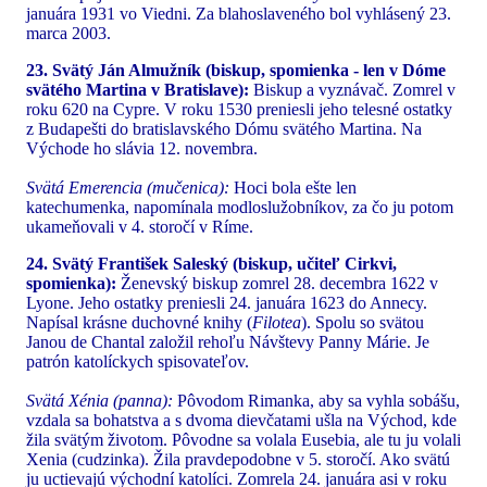
januára 1931 vo Viedni. Za blahoslaveného bol vyhlásený 23.
marca 2003.
23. Svätý Ján Almužník (biskup, spomienka - len v Dóme
svätého Martina v Bratislave):
Biskup a vyznávač. Zomrel v
roku 620 na Cypre. V roku 1530 preniesli jeho telesné ostatky
z Budapešti do bratislavského Dómu svätého Martina. Na
Východe ho slávia 12. novembra.
Svätá Emerencia (mučenica):
Hoci bola ešte len
katechumenka, napomínala modloslužobníkov, za čo ju potom
ukameňovali v 4. storočí v Ríme.
24. Svätý František Saleský (biskup, učiteľ Cirkvi,
spomienka):
Ženevský biskup zomrel 28. decembra 1622 v
Lyone. Jeho ostatky preniesli 24. januára 1623 do Annecy.
Napísal krásne duchovné knihy (
Filotea
). Spolu so svätou
Janou de Chantal založil rehoľu Návštevy Panny Márie. Je
patrón katolíckych spisovateľov.
Svätá Xénia (panna):
Pôvodom Rimanka, aby sa vyhla sobášu,
vzdala sa bohatstva a s dvoma dievčatami ušla na Východ, kde
žila svätým životom. Pôvodne sa volala Eusebia, ale tu ju volali
Xenia (cudzinka). Žila pravdepodobne v 5. storočí. Ako svätú
ju uctievajú východní katolíci. Zomrela 24. januára asi v roku