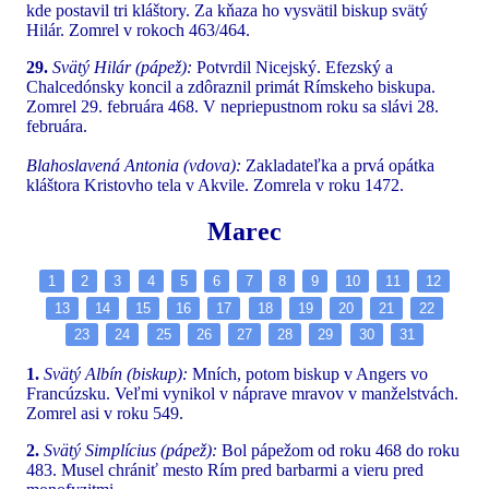
kde postavil tri kláštory. Za kňaza ho vysvätil biskup svätý
Hilár. Zomrel v rokoch 463/464.
29.
Svätý Hilár (pápež):
Potvrdil Nicejský. Efezský a
Chalcedónsky koncil a zdôraznil primát Rímskeho biskupa.
Zomrel 29. februára 468. V nepriepustnom roku sa slávi 28.
februára.
Blahoslavená Antonia (vdova):
Zakladateľka a prvá opátka
kláštora Kristovho tela v Akvile. Zomrela v roku 1472.
Marec
1
2
3
4
5
6
7
8
9
10
11
12
13
14
15
16
17
18
19
20
21
22
23
24
25
26
27
28
29
30
31
1.
Svätý Albín (biskup):
Mních, potom biskup v Angers vo
Francúzsku. Veľmi vynikol v náprave mravov v manželstvách.
Zomrel asi v roku 549.
2.
Svätý Simplícius (pápež):
Bol pápežom od roku 468 do roku
483. Musel chrániť mesto Rím pred barbarmi a vieru pred