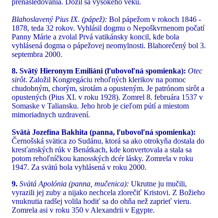
prenasledovania. Dožil sa vysokého veku.
Blahoslavený Pius IX. (pápež):
Bol pápežom v rokoch 1846 -
1878, teda 32 rokov. Vyhlásil dogmu o Nepoškvrnenom počatí
Panny Márie a zvolal Prvá vatikánsky koncil, kde bola
vyhlásená dogma o pápežovej neomylnosti. Blahorečený bol 3.
septembra 2000.
8. Svätý Hieronym Emiliáni (ľubovoľná spomienka):
Otec
sirôt
. Založil Kongregáciu rehoľných klerikov na pomoc
chudobným, chorým, sirotám a opusteným. Je patrónom sirôt a
opustených (Pius XI. v roku 1928). Zomrel 8. februára 1537 v
Somaske v Taliansku. Jeho hrob je cieľom pútí a miestom
mimoriadnych uzdravení.
Svätá Jozefína Bakhita (panna, ľubovoľná spomienka):
Černošská svätica zo Sudánu, ktorá sa ako otrokyňa dostala do
kresťanských rúk v Benátkach, kde konvertovala a stala sa
potom rehoľníčkou kanosských dcér lásky. Zomrela v roku
1947. Za svätú bola vyhlásená v roku 2000.
9.
Svätá Apolónia (panna, mučenica):
Ukrutne ju mučili,
vyrazili jej zuby a nijako nechcela zlorečiť Kristovi. Z Božieho
vnuknutia radšej volila hodiť sa do ohňa než zaprieť vieru.
Zomrela asi v roku 350 v Alexandrii v Egypte.