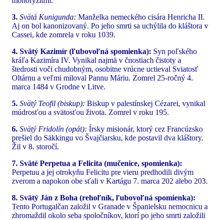
monofyzitmi.
3.
Svätá Kunigunda:
Manželka nemeckého cisára Henricha II.
Aj on bol kanonizovaný. Po jeho smrti sa uchýlila do kláštora v
Cassei, kde zomrela v roku 1039.
4. Svätý Kazimír (ľubovoľná spomienka):
Syn poľského
kráľa Kazimíra IV. Vynikal najmä v čnostiach čistoty a
štedrosti voči chudobným, osobitne vrúcne uctieval Sviatosť
Oltárnu a veľmi miloval Pannu Máriu. Zomrel 25-ročný 4.
marca 1484 v Grodne v Litve.
5.
Svätý Teofil (biskup):
Biskup v palestínskej Cézarei, vynikal
múdrosťou a svätosťou života. Zomrel v roku 195.
6.
Svätý Fridolín (opát):
Írsky misionár, ktorý cez Francúzsko
prešiel do Säkkingu vo Švajčiarsku, kde postavil dva kláštory.
Žil v 8. storočí.
7. Sväté Perpetua a Felicita (mučenice, spomienka):
Perpetuu a jej otrokyňu Felicitu pre vieru predhodili divým
zverom a napokon obe sťali v Kartágu 7. marca 202 alebo 203.
8. Svätý Ján z Boha (rehoľník, ľubovoľná spomienka):
Tento Portugalčan založil v Granade v Španielsku nemocnicu a
zhromaždil okolo seba spoločníkov, ktorí po jeho smrti založili