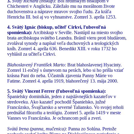
3.
Svätý Richard (biskup):
Bol hrdinským biskupom v
Chichesteri v Anglicku. Záležalo mu na morálnom živote
duchovenstva a náprave mravov svojho ľudu. Za kráľa
Henricha III. bol aj vo vyhnanstve. Zomrel 3. apríla 1253.
4. Svätý Ignác (biskup, učiteľ Cirkvi, ľubovoľná
spomienka):
Arcibiskup v Seville. Nastúpil na miesto svojho
brata arcibiskupa svätého Leandra. Bránil vieru proti bludárom,
zvolával synody a napísal veľa duchovných a teologických
kníh. Zomrel 4. apríla 636. Benedikt XIII. v roku 1732 ho
vyhlásil za učiteľa Cirkvi.
Blahoslavený František Marto:
Brat blahoslavenej Hyacinty.
Zomrel 11-ročný s úsmevom na perách, lebo si ho prišla vziať
krásna Pani do neba. Účastník zjavenia Panny Márie vo
Fatime. Zomrel 4. apríla 1919, blahorečený 13. mája 2000.
5. Svätý Vincent Ferrer (ľubovoľná spomienka):
Španielsky dominikán, jeden z najslávnejších kazateľov v
stredoveku. Ako kazateľ pochodil Španielsko, južné
Francúzsko, Švajčiarsko a severné Taliansko. Vo svojej reholi
prednášal filozofiu a teológiu. Zomrel 5. apríla 1419 v meste
Vannes vo Francúzsku. Je ochrancom polí a zveri.
Svätá Irena (panna, mučenica):
Panna zo Solúna. Pretože