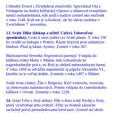
Ctihodný Ernest z Zwiefaltenu (mučeník):
Sprevádzal Ota z
Frisingenu na druhej križiackej výprave a ohlasoval evanjelium
medzi mohamedánmi, kde podľa tradície zomrel ako mučeník
v roku 1148. Kult nie je schválený, ale ho slávia osobitne v
Zwiefaltene 7. novembra.
13. Svätý Hilár (biskup a učiteľ Cirkvi, ľubovoľná
spomienka):
Cestu k viere našiel cez Sväté písmo. V roku 350
ho zvolili za biskupa v Potiers. Rázne bojoval proti ariánskym
bludom. Písal aj básne, hymny. Zomrel v roku 367.
Blahoslavená Veronika Negroniová (panna):
Vstúpila do
kláštora svätej Marty v Miláne, kde vykonávala tie
najpodradnejšie práce, no Boh ju obdaril mimoriadnymi darmi.
V roku 1494 sa odvážila napomenúť aj pápeža Alexandra VI.,
ktorého sa to veľmi dotklo. Zomrela v roku 1497 v Miláne.
Svätá Iveta (Jutta):
Žila v Belgicku. Keď ovdovela, venovala
sa ošetrovaniu malomocných. Potom vstúpila do cisteriánskeho
kláštora v Orvale. Zomrela v roku 1228.
14.
Svätý Félix z Noly (kňaz):
Píše o ňom svätý Pavlín z Noly,
ktorý vyzdvihuje jeho svätosť. Félix sa dvakrát zázračne
zachránil počas prenasledovania kresťanov. Zomrel asi okolo