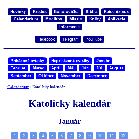
Novinky
Kristus
Bohorodička
Biblia
Katechizmus
Calendarium
Modlitby
Missio
Knihy
Aplikácie
Informácie
Facebook
Telegram
YouTube
Prikázané sviatky
Neprikázané sviatky
Január
Február
Marec
Apríl
Máj
Jún
Júl
August
September
Október
November
December
Calendarium
/ Katolícky kalendár
Katolícky kalendár
Január
1
2
3
4
5
6
7
8
9
10
11
12