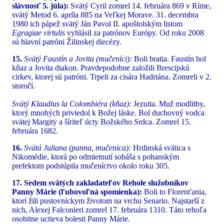
slávnosť 5. júla):
Svätý Cyril zomrel 14. februára 869 v Ríme,
svätý Metod 6. apríla 885 na Veľkej Morave. 31. decembra
1980 ich pápež svätý Ján Pavol II. apoštolským listom
Egragiae virtulis
vyhlásil za patrónov Európy. Od roku 2008
sú hlavní patróni Žilinskej diecézy.
15.
Svätý Faustín a Jovita (mučeníci):
Boli bratia. Faustín bol
kňaz a Jovita diakon. Pravdepodobne založili Brescijskú
cirkev, ktorej sú patróni. Trpeli za cisára Hadriána. Zomreli v 2.
storočí.
Svätý Klaudius la Colombiéra (kňaz):
Jezuita. Muž modlitby,
ktorý mnohých priviedol k Božej láske. Bol duchovný vodca
svätej Margity a šíriteľ úcty Božského Srdca. Zomrel 15.
februára 1682.
16.
Svätá Juliana (panna, mučenica):
Hrdinská svätica s
Nikomédie, ktorá po odmietnutí sobáša s pohanským
prefektom podstúpila mučeníctvo okolo roku 305.
17. Sedem svätých zakladateľov Rehole služobníkov
Panny Márie (ľubovoľná spomienka):
Boli to Florenťania,
ktorí žili pustovníckym životom na vrchu Senario. Najstarší z
nich, Alexej Falconieri zomrel 17. februára 1310. Táto rehoľa
osobitne uctieva bolesti Panny Márie.