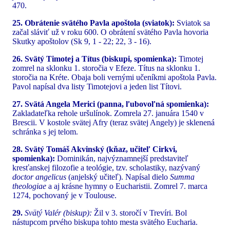
470.
25. Obrátenie svätého Pavla apoštola (sviatok):
Sviatok sa
začal sláviť už v roku 600. O obrátení svätého Pavla hovoria
Skutky apoštolov (Sk 9, 1 - 22; 22, 3 - 16).
26. Svätý Timotej a Títus (biskupi, spomienka):
Timotej
zomrel na sklonku 1. storočia v Efeze. Títus na sklonku 1.
storočia na Kréte. Obaja boli vernými učeníkmi apoštola Pavla.
Pavol napísal dva listy Timotejovi a jeden list Títovi.
27. Svätá Angela Merici (panna, ľubovoľná spomienka):
Zakladateľka rehole uršulínok. Zomrela 27. januára 1540 v
Brescii. V kostole svätej Afry (teraz svätej Angely) je sklenená
schránka s jej telom.
28. Svätý Tomáš Akvinský (kňaz, učiteľ Cirkvi,
spomienka):
Dominikán, najvýznamnejší predstaviteľ
kresťanskej filozofie a teológie, tzv. scholastiky, nazývaný
doctor angelicus
(anjelský učiteľ). Napísal dielo
Summa
theologiae
a aj krásne hymny o Eucharistii. Zomrel 7. marca
1274, pochovaný je v Toulouse.
29.
Svätý Valér (biskup):
Žil v 3. storočí v Trevíri. Bol
nástupcom prvého biskupa tohto mesta svätého Eucharia.