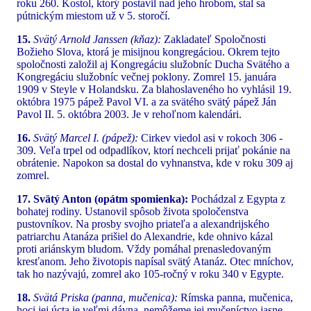
roku 260. Kostol, ktorý postavil nad jeho hrobom, stal sa
pútnickým miestom už v 5. storočí.
15.
Svätý Arnold Janssen (kňaz):
Zakladateľ Spoločnosti
Božieho Slova, ktorá je misijnou kongregáciou. Okrem tejto
spoločnosti založil aj Kongregáciu služobníc Ducha Svätého a
Kongregáciu služobníc večnej poklony. Zomrel 15. januára
1909 v Steyle v Holandsku. Za blahoslaveného ho vyhlásil 19.
októbra 1975 pápež Pavol VI. a za svätého svätý pápež Ján
Pavol II. 5. októbra 2003. Je v rehoľnom kalendári.
16.
Svätý Marcel I. (pápež):
Cirkev viedol asi v rokoch 306 -
309. Veľa trpel od odpadlíkov, ktorí nechceli prijať pokánie na
obrátenie. Napokon sa dostal do vyhnanstva, kde v roku 309 aj
zomrel.
17. Svätý Anton (opátm spomienka):
Pochádzal z Egypta z
bohatej rodiny. Ustanovil spôsob života spoločenstva
pustovníkov. Na prosby svojho priateľa a alexandrijského
patriarchu Atanáza prišiel do Alexandrie, kde ohnivo kázal
proti ariánskym bludom. Vždy pomáhal prenasledovaným
kresťanom. Jeho životopis napísal svätý Atanáz. Otec mníchov,
tak ho nazývajú, zomrel ako 105-ročný v roku 340 v Egypte.
18.
Svätá Priska (panna, mučenica):
Rímska panna, mučenica,
hoci jej úcta je veľmi dávna, nemôžeme jej mučeníctvo jasne