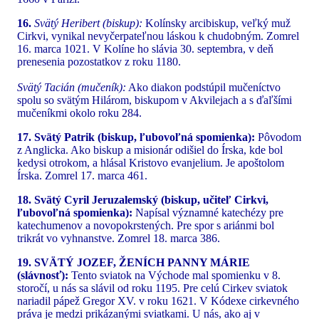
16.
Svätý Heribert (biskup):
Kolínsky arcibiskup, veľký muž
Cirkvi, vynikal nevyčerpateľnou láskou k chudobným. Zomrel
16. marca 1021. V Kolíne ho slávia 30. septembra, v deň
prenesenia pozostatkov z roku 1180.
Svätý Tacián (mučeník):
Ako diakon podstúpil mučeníctvo
spolu so svätým Hilárom, biskupom v Akvilejach a s ďaľšími
mučeníkmi okolo roku 284.
17. Svätý Patrik (biskup, ľubovoľná spomienka):
Pôvodom
z Anglicka. Ako biskup a misionár odišiel do Írska, kde bol
kedysi otrokom, a hlásal Kristovo evanjelium. Je apoštolom
Írska. Zomrel 17. marca 461.
18. Svätý Cyril Jeruzalemský (biskup, učiteľ Cirkvi,
ľubovoľná spomienka):
Napísal významné katechézy pre
katechumenov a novopokrstených. Pre spor s ariánmi bol
trikrát vo vyhnanstve. Zomrel 18. marca 386.
19. SVÄTÝ JOZEF, ŽENÍCH PANNY MÁRIE
(slávnosť):
Tento sviatok na Východe mal spomienku v 8.
storočí, u nás sa slávil od roku 1195. Pre celú Cirkev sviatok
nariadil pápež Gregor XV. v roku 1621. V Kódexe cirkevného
práva je medzi prikázanými sviatkami. U nás, ako aj v