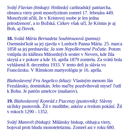
Svätý Flavian (biskup):
Hrdinský carihradský patriarcha,
obranca viery proti monofyzitom zomrel 17. februára 449.
Monofyziti učili, že v Kristovej osobe je len jedna
prirodzenosť, a to Božská. Cirkev však učí, že Kristus je aj
Boh, aj človek.
18.
Svätá Mária Bernadeta Soubirousová (panna):
Osemnásťkrát sa jej zjavila v Lurdoch Panna Mária. 25. marca
1858 sa jej predstavila:
Ja som Nepoškvrnené Počatie.
Potom
vstúpila do kláštora Milosrdných sestier v Nevers, kde žila
skrytá a v pokore a kde 16. apríla 1879 zomrela. Za svätú bola
vyhlásená 8. decembra 1933. V tento deň ju slávia vo
Francúzsku. V Rímskom martyrológiu je 16. apríla.
Blahoslavený Fra Angelico (kňaz):
Vlastným menom Ján
Fezulánsky, dominikán. Jeho maľby pozdvihovali myseľ ľudí
k Bohu. Je patrón umelcov (maliarov).
19.
Blahoslavený Konrád z Piacenzy (pustovník):
Slávny
sicílsky pustovník. Žil v modlitbe, askéze a tvrdom pokání. Žil
v rokoch 1290 - 1352.
Svätý Mansvét (biskup):
Milánsky biskup, obhajca viery,
bojoval proti bludu monoteletizmu. Zomrel asi v roku 680.