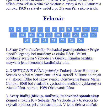
nášho Pána Ježiša Krista ako sviatok 2. triedy a to 13. januára a
od roku 1969 sa slávil v nedeľu po Zjavení Pána ako sviatok.
Február
1
2
3
4
5
6
7
8
9
10
11
12
13
14
15
16
17
18
19
20
21
22
23
24
25
26
27
28
29
1.
Svätý Tryfón (mučeník):
Pochádzal pravdepodobne z Frígie
a podľa legendy bol umučený za cisára Décia. Veľmi
obľúbený svätý na Východe a v Grécku. Rímska bazilika
nazývaná jeho menom je kardinálsky titul.
2.
OBETOVANIE PÁNA (sviatok):
Ľudový názov Hromnice.
Sviatok sa slávil v Jeruzaleme už v 4. storočí. V Ríme ho prijali
v 7. storočí. Dlho bol názov sviatku Očisťovanie Panny Márie.
Od roku 1960 bol v súlade s východnou tradíciou vyhlásený za
sviatok Pána, od roku 1969 Obetovanie Pána.
3. Svätý Blažej (biskup, mučeník, ľubovoľná spomienka):
Zomrel v roku 216 v Sebaste. Na Východe už v 6. storočí ho
vzývali o pomoc pri chorobách hrdla. V tento deň sa udeľuje