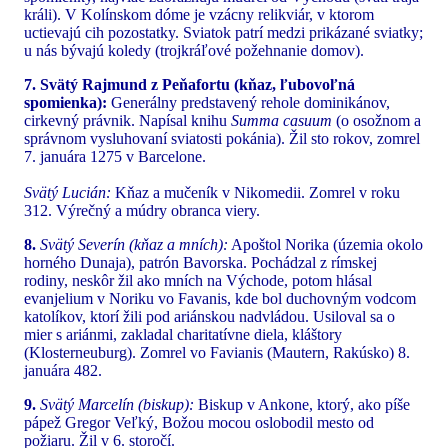
králi). V Kolínskom dóme je vzácny relikviár, v ktorom
uctievajú cih pozostatky. Sviatok patrí medzi prikázané sviatky;
u nás bývajú koledy (trojkráľové požehnanie domov).
7. Svätý Rajmund z Peňafortu (kňaz, ľubovoľná
spomienka):
Generálny predstavený rehole dominikánov,
cirkevný právnik. Napísal knihu
Summa casuum
(o osožnom a
správnom vysluhovaní sviatosti pokánia). Žil sto rokov, zomrel
7. januára 1275 v Barcelone.
Svätý Lucián:
Kňaz a mučeník v Nikomedii. Zomrel v roku
312. Výrečný a múdry obranca viery.
8.
Svätý Severín (kňaz a mních):
Apoštol Norika (územia okolo
horného Dunaja), patrón Bavorska. Pochádzal z rímskej
rodiny, neskôr žil ako mních na Východe, potom hlásal
evanjelium v Noriku vo Favanis, kde bol duchovným vodcom
katolíkov, ktorí žili pod ariánskou nadvládou. Usiloval sa o
mier s ariánmi, zakladal charitatívne diela, kláštory
(Klosterneuburg). Zomrel vo Favianis (Mautern, Rakúsko) 8.
januára 482.
9.
Svätý Marcelín (biskup):
Biskup v Ankone, ktorý, ako píše
pápež Gregor Veľký, Božou mocou oslobodil mesto od
požiaru. Žil v 6. storočí.