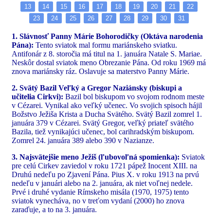
13
14
15
16
17
18
19
20
21
22
23
24
25
26
27
28
29
30
31
1. Slávnosť Panny Márie Bohorodičky (Oktáva narodenia
Pána):
Tento sviatok mal formu mariánskeho sviatku.
Antifonár z 8. storočia má titul na 1. januára Natale S. Mariae.
Neskôr dostal sviatok meno Obrezanie Pána. Od roku 1969 má
znova mariánsky ráz. Oslavuje sa materstvo Panny Márie.
2. Svätý Bazil Veľký a Gregor Naziánsky (biskupi a
učitelia Cirkvi):
Bazil bol biskupom vo svojom rodnom meste
v Cézarei. Vynikal ako veľký učenec. Vo svojich spisoch hájil
Božstvo Ježiša Krista a Ducha Svätého. Svätý Bazil zomrel 1.
januára 379 v Cézarei. Svätý Gregor, veľký priateľ svätého
Bazila, tiež vynikajúci učenec, bol carihradským biskupom.
Zomrel 24. januára 389 alebo 390 v Nazianze.
3. Najsvätejšie meno Ježiš (ľubovoľná spomienka):
Sviatok
pre celú Cirkev zaviedol v roku 1721 pápež Inocent XIII. na
Druhú nedeľu po Zjavení Pána. Pius X. v roku 1913 na prvú
nedeľu v januári alebo na 2. januára, ak niet voľnej nedele.
Prvé i druhé vydanie Rímskeho misála (1970, 1975) tento
sviatok vynecháva, no v treťom vydaní (2000) ho znova
zaraďuje, a to na 3. januára.