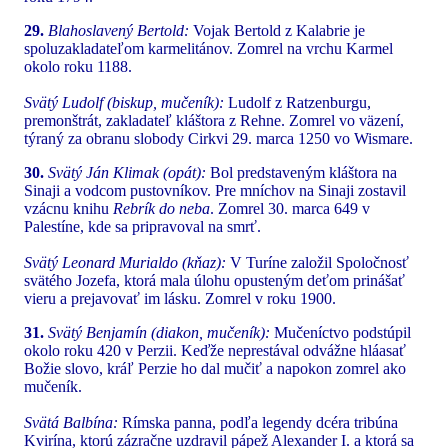
29.
Blahoslavený Bertold:
Vojak Bertold z Kalabrie je
spoluzakladateľom karmelitánov. Zomrel na vrchu Karmel
okolo roku 1188.
Svätý Ludolf (biskup, mučeník):
Ludolf z Ratzenburgu,
premonštrát, zakladateľ kláštora z Rehne. Zomrel vo väzení,
týraný za obranu slobody Cirkvi 29. marca 1250 vo Wismare.
30.
Svätý Ján Klimak (opát):
Bol predstaveným kláštora na
Sinaji a vodcom pustovníkov. Pre mníchov na Sinaji zostavil
vzácnu knihu
Rebrík do neba
. Zomrel 30. marca 649 v
Palestíne, kde sa pripravoval na smrť.
Svätý Leonard Murialdo (kňaz):
V Turíne založil Spoločnosť
svätého Jozefa, ktorá mala úlohu opusteným deťom prinášať
vieru a prejavovať im lásku. Zomrel v roku 1900.
31.
Svätý Benjamín (diakon, mučeník):
Mučeníctvo podstúpil
okolo roku 420 v Perzii. Keďže neprestával odvážne hláasať
Božie slovo, kráľ Perzie ho dal mučiť a napokon zomrel ako
mučeník.
Svätá Balbína:
Rímska panna, podľa legendy dcéra tribúna
Kvirína, ktorú zázračne uzdravil pápež Alexander I. a ktorá sa