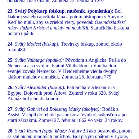
obdarená charizmami. Zomrela 22. februára 1297.
23. Svätý Polykarp (biskup, mučeník, spomienka):
Bol
žiakom svätého apoštola Jána a potom biskupom v Smyrne.
Keď ho nútili, aby sa zriekol viery, povedal:
Osemdesiatšesť
rokov slúžim Kristovi a nikdy mi neublížil.
Staručkého biskupa
potom upálili.
24.
Svätý Modest (biskup):
Trevírsky biskup, zomrel okolo
roku 480.
25.
Svätá Valburga (opátka):
Pôvodom z Anglicka. Prišla do
Nemecka a so svojimi bratmi Villibaldom a Vunibaldom
evanjelizovala Nemecko. V Heidenheime viedla dvojitý
kláštor: mníchov a mníšok. Zomrela 25. februára 779.
26.
Svätý Alexander (biskup):
Patriarcha v Alexandrii v
Egypte. Bojovník proti Áriovi. Zomrel v roku 328. Svätý
Atanáz bol jeho diakonom.
27.
Svätý Gabriel od Bolestnej Matky (akolyta):
Rodák z
Assisi. Vstúpil do rehole pasionistov. Vynikol svätosťou a po
smrti zázrakmi. Zomrel 27. február 1862 vo veku 24 rokov.
28.
Svätý Roman (opát, kňaz):
Najprv žil ako pustovník, potom
sa stal
otcom
mnohých mníchov. Bol prvým opátom v Lyone,