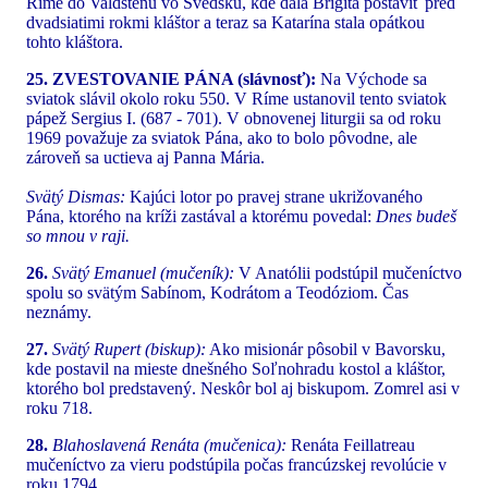
Ríme do Valdštenu vo Švédsku, kde dala Brigita postaviť pred
dvadsiatimi rokmi kláštor a teraz sa Katarína stala opátkou
tohto kláštora.
25. ZVESTOVANIE PÁNA (slávnosť):
Na Východe sa
sviatok slávil okolo roku 550. V Ríme ustanovil tento sviatok
pápež Sergius I. (687 - 701). V obnovenej liturgii sa od roku
1969 považuje za sviatok Pána, ako to bolo pôvodne, ale
zároveň sa uctieva aj Panna Mária.
Svätý Dismas:
Kajúci lotor po pravej strane ukrižovaného
Pána, ktorého na kríži zastával a ktorému povedal:
Dnes budeš
so mnou v raji.
26.
Svätý Emanuel (mučeník):
V Anatólii podstúpil mučeníctvo
spolu so svätým Sabínom, Kodrátom a Teodóziom. Čas
neznámy.
27.
Svätý Rupert (biskup):
Ako misionár pôsobil v Bavorsku,
kde postavil na mieste dnešného Soľnohradu kostol a kláštor,
ktorého bol predstavený. Neskôr bol aj biskupom. Zomrel asi v
roku 718.
28.
Blahoslavená Renáta (mučenica):
Renáta Feillatreau
mučeníctvo za vieru podstúpila počas francúzskej revolúcie v
roku 1794.