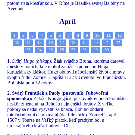
potom stala kresťankou. V Ríme je Bazilika svätej Balbíny na
Aventíne.
Apríl
1
2
3
4
5
6
7
8
9
10
11
12
13
14
15
16
17
18
19
20
21
22
23
24
25
26
27
28
29
30
1.
Svätý Hugo (biskup):
Žiak svätého Bruna, ktorému daroval
miesto v horách, kde mohol založiť s pomocou Huga
kartuziánsky kláštor. Hugo obnovil náboženský život a mravy
svojho ľudu. Zomrel 1. apríla 1132 v Grenobii vo Francúzsku.
Bol biskupom 52 rokov.
2. Svätý František z Paoly (pustovník, ľubovoľná
spomienka):
Založil Kongregáciu pustovníkov brata Františka,
neskôr zmenenú na Rehoľu najmenších bratov. Z veľkej
pokory sa nedal vysvätiť za kňaza. Boh ho obdaril
mimoriadnymi charizmami (dar bilokácie). Zomrel 2. apríla
1507 v Tourse na Veľký piatok, keď predtým bol u
umierajúceho kráľa Ľudovíta IX.