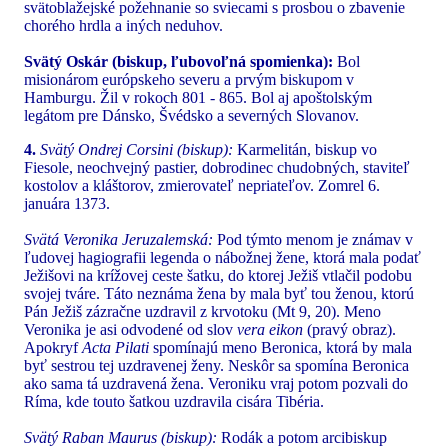
svätoblažejské požehnanie so sviecami s prosbou o zbavenie
chorého hrdla a iných neduhov.
Svätý Oskár (biskup, ľubovoľná spomienka):
Bol
misionárom európskeho severu a prvým biskupom v
Hamburgu. Žil v rokoch 801 - 865. Bol aj apoštolským
legátom pre Dánsko, Švédsko a severných Slovanov.
4.
Svätý Ondrej Corsini (biskup):
Karmelitán, biskup vo
Fiesole, neochvejný pastier, dobrodinec chudobných, staviteľ
kostolov a kláštorov, zmierovateľ nepriateľov. Zomrel 6.
januára 1373.
Svätá Veronika Jeruzalemská:
Pod týmto menom je známav v
ľudovej hagiografii legenda o nábožnej žene, ktorá mala podať
Ježišovi na krížovej ceste šatku, do ktorej Ježiš vtlačil podobu
svojej tváre. Táto neznáma žena by mala byť tou ženou, ktorú
Pán Ježiš zázračne uzdravil z krvotoku (Mt 9, 20). Meno
Veronika je asi odvodené od slov
vera eikon
(pravý obraz).
Apokryf
Acta Pilati
spomínajú meno Beronica, ktorá by mala
byť sestrou tej uzdravenej ženy. Neskôr sa spomína Beronica
ako sama tá uzdravená žena. Veroniku vraj potom pozvali do
Ríma, kde touto šatkou uzdravila cisára Tibéria.
Svätý Raban Maurus (biskup):
Rodák a potom arcibiskup