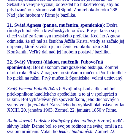
Šebastián verejne vyznal, odovzdal ho lukostrelcom, aby ho
priviazaného k stromu zabili šípmi. Zomrel okolo roku 288.
Nad jeho hrobom v Ríme je bazilika.
21. Svätá Agnesa (panna, mučenica, spomienka):
Dcéra
rímskych bohatých kresťanských rodičov. Pre jej krásu si ju
chcel vziať za ženu syn mestského prefekta. Keď ho Agnesa
odmietla, že už má za ženícha Ježiša Krista, vtedy sa začalo jej
utrpenie, ktoré zavŕšilo jej mučeníctvo okolo roku 304.
Konštantín Veľký dal nad jej hrobom postaviť baziliku.
22. Svätý Vincent (diakon, mučeník, ľubovoľná
spomienka):
Bol diakonom zaragozského biskupa. Zomrel
okolo roku 304 v Zaragoze po strašnom mučení. Podľa tradície
ho piekli na ražni. Prvý mučeník Španielska, veľmi uctievaný.
Svätý Vincent Pallotti (kňaz):
Svojimi spismi a dielami bol
priekopníkom katolíckeho apoštolátu, a to aj v spolupráci s
laikmi. Bol vyhľadávaným spovedníkom, jeho duchovných
synov volajú
pallotíni
. Za svätého ho vyhlásil blahoslavený Ján
XXIII. 20. januára 1963. Zomrel 22. januára 1850 v Ríme.
Blahoslavený Ladislav Batthyány (otec rodiny):
Vzorný rodič a
slávny lekár. Denne bol so svojou rodinou na svätej omši a na
svätom prijímaní. Volali ho
lekár chudobných
. Zomrel 22.