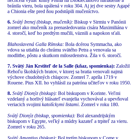
nechcela vydať knihy Písma na Diokleciánovo nariadenie a
bránila vieru, bola upálená v roku 304. Aj jej dve sestry Agapé
a Chionia ešte pred ňou podstúpili mučeníctvo.
6.
Svätý Irenej (biskup, mučeník):
Biskup v Sirmiu v Panónii
zomrel ako mučeník za prenasledovania cisára Maximiliána v
4. storočí, keď ho predtým mučili, väznili a napokon sťali.
Blahoslavená Galla Rímska:
Bola dcérou Symmacha, ako
vdova sa utiahla do chrámu svätého Petra a venovala sa
modlitbe, pôstu a skutkom milosrdenstva. Žila v 6. storočí.
7. Svätý Ján Krstiteľ de la Salle (kňaz, spomienka):
Založil
Rehoľu školských bratov, v ktorej sa bratia venovali najmä
výchove chudobných chlapcov. Zomrel 7. apríla 1719 v
Rouene. Pius XII. ho vyhlásil za patróna učiteľov v roku 1950.
8.
Svätý Dionýz (biskup):
Bol biskupom v Korinte. Veľmi
vzdelaný a horlivý hlásateľ evanjelia vychovával a upevňoval
veriacich svojimi
katolíckymi listami
. Zomrel v roku 180.
Svätý Dionýz (biskup, spomienka):
Bol alexandrijským
biskupom v Egypte, veľký a múdry kazateľ a trpiteľ za vieru.
Zomrel v roku 265.
Svätý Amantius (biskup):
Bol tretím biskupom v Come v