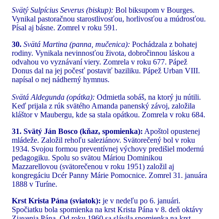
Svätý Sulpícius Severus (biskup):
Bol biksupom v Bourges.
Vynikal pastoračnou starostlivosťou, horlivosťou a múdrosťou.
Písal aj básne. Zomrel v roku 591.
30.
Svätá Martina (panna, mučenica):
Pochádzala z bohatej
rodiny. Vynikala nevinnosťou života, dobročinnou láskou a
odvahou vo vyznávaní viery. Zomrela v roku 677. Pápež
Donus dal na jej počesť postaviť baziliku. Pápež Urban VIII.
napísal o nej nádherný hymnus.
Svätá Aldegunda (opátka):
Odmietla sobáš, na ktorý ju nútili.
Keď prijala z rúk svätého Amanda panenský závoj, založila
kláštor v Maubergu, kde sa stala opátkou. Zomrela v roku 684.
31. Svätý Ján Bosco (kňaz, spomienka):
Apoštol opustenej
mládeže. Založil rehoľu saleziánov. Svätorečený bol v roku
1934. Svojou formou preventívnej výchovy predišiel modernú
pedagogiku. Spolu so svätou Máriou Dominikou
Mazzarellovou (svätorečenou v roku 1951) založil aj
kongregáciu Dcér Panny Márie Pomocnice. Zomrel 31. januára
1888 v Turíne.
Krst Krista Pána (sviatok):
je v nedeľu po 6. januári.
Spočiatku bola spomienka na krst Krista Pána v 8. deň oktávy
Zjavenia Pána. Od roku 1960 sa slávila spomienka na krst