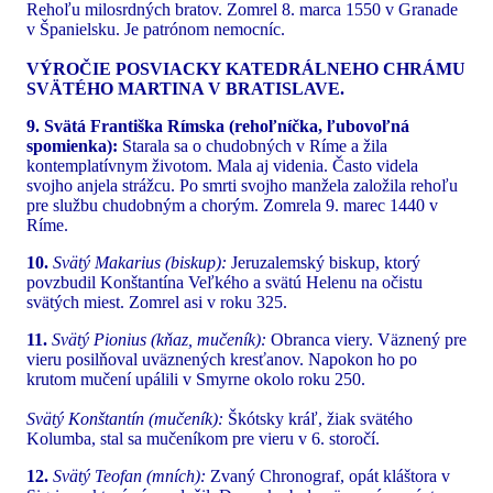
Rehoľu milosrdných bratov. Zomrel 8. marca 1550 v Granade
v Španielsku. Je patrónom nemocníc.
VÝROČIE POSVIACKY KATEDRÁLNEHO CHRÁMU
SVÄTÉHO MARTINA V BRATISLAVE.
9. Svätá Františka Rímska (rehoľníčka, ľubovoľná
spomienka):
Starala sa o chudobných v Ríme a žila
kontemplatívnym životom. Mala aj videnia. Často videla
svojho anjela strážcu. Po smrti svojho manžela založila rehoľu
pre službu chudobným a chorým. Zomrela 9. marec 1440 v
Ríme.
10.
Svätý Makarius (biskup):
Jeruzalemský biskup, ktorý
povzbudil Konštantína Veľkého a svätú Helenu na očistu
svätých miest. Zomrel asi v roku 325.
11.
Svätý Pionius (kňaz, mučeník):
Obranca viery. Väznený pre
vieru posilňoval uväznených kresťanov. Napokon ho po
krutom mučení upálili v Smyrne okolo roku 250.
Svätý Konštantín (mučeník):
Škótsky kráľ, žiak svätého
Kolumba, stal sa mučeníkom pre vieru v 6. storočí.
12.
Svätý Teofan (mních):
Zvaný Chronograf, opát kláštora v