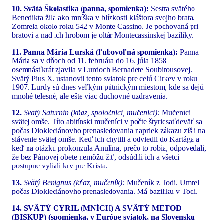
10. Svätá Školastika (panna, spomienka):
Sestra svätého
Benedikta žila ako mníška v blízkosti kláštora svojho brata.
Zomrela okolo roku 542 v Monte Cassino. Je pochovaná pri
bratovi a nad ich hrobom je oltár Montecassinskej baziliky.
11. Panna Mária Lurská (ľubovoľná spomienka):
Panna
Mária sa v dňoch od 11. februára do 16. júla 1858
osemnásťkrát zjavila v Lurdoch Bernadete Soubirousovej.
Svätý Pius X. ustanovil tento sviatok pre celú Cirkev v roku
1907. Lurdy sú dnes veľkým pútnickým miestom, kde sa dejú
mnohé telesné, ale ešte viac duchovné uzdravenia.
12.
Svätý Saturnin (kňaz, spoločníci, mučeníci):
Mučeníci
svätej omše. Títo abitínski mučeníci v počte štyridsaťdeväť sa
počas Diokleciánovho prenasledovania napriek zákazu zišli na
slávenie svätej omše. Keď ich chytili a odviedli do Kartága a
keď na otázku prokonzula Anulína, prečo to robia, odpovedali,
že bez Pánovej obete nemôžu žiť, odsúdili ich a všetci
postupne vyliali krv pre Krista.
13.
Svätý Benignus (kňaz, mučeník):
Mučeník z Todi. Umrel
počas Diokleciánovho prenasledovania. Má baziliku v Todi.
14. SVÄTÝ CYRIL (MNÍCH) A SVÄTÝ METOD
(BISKUP) (spomienka, v Európe sviatok, na Slovensku