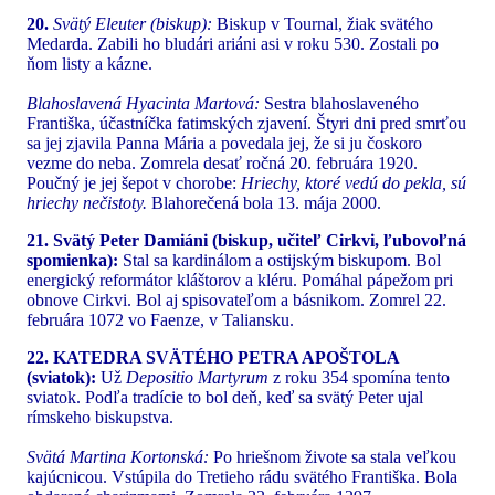
20.
Svätý Eleuter (biskup):
Biskup v Tournal, žiak svätého
Medarda. Zabili ho bludári ariáni asi v roku 530. Zostali po
ňom listy a kázne.
Blahoslavená Hyacinta Martová:
Sestra blahoslaveného
Františka, účastníčka fatimských zjavení. Štyri dni pred smrťou
sa jej zjavila Panna Mária a povedala jej, že si ju čoskoro
vezme do neba. Zomrela desať ročná 20. februára 1920.
Poučný je jej šepot v chorobe:
Hriechy, ktoré vedú do pekla, sú
hriechy nečistoty.
Blahorečená bola 13. mája 2000.
21. Svätý Peter Damiáni (biskup, učiteľ Cirkvi, ľubovoľná
spomienka):
Stal sa kardinálom a ostijským biskupom. Bol
energický reformátor kláštorov a kléru. Pomáhal pápežom pri
obnove Cirkvi. Bol aj spisovateľom a básnikom. Zomrel 22.
februára 1072 vo Faenze, v Taliansku.
22. KATEDRA SVÄTÉHO PETRA APOŠTOLA
(sviatok):
Už
Depositio Martyrum
z roku 354 spomína tento
sviatok. Podľa tradície to bol deň, keď sa svätý Peter ujal
rímskeho biskupstva.
Svätá Martina Kortonská:
Po hriešnom živote sa stala veľkou
kajúcnicou. Vstúpila do Tretieho rádu svätého Františka. Bola