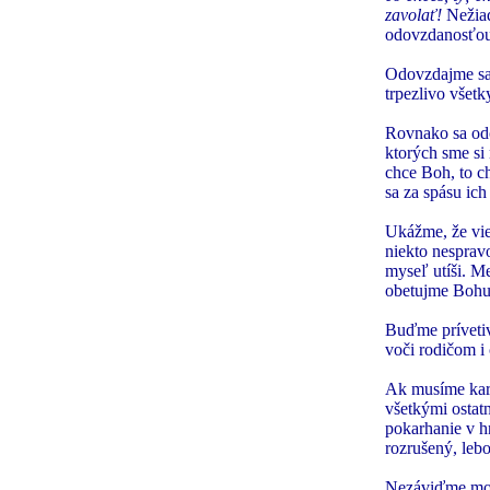
zavolať!
Nežiad
odovzdanosťou 
Odovzdajme sa 
trpezlivo všetk
Rovnako sa odo
ktorých sme si
chce Boh, to c
sa za spásu ic
Ukážme, že vie
niekto nesprav
myseľ utíši. Me
obetujme Bohu, 
Buďme prívetiv
voči rodičom i 
Ak musíme karh
všetkými osta
pokarhanie v h
rozrušený, leb
Nezáviďme mocn