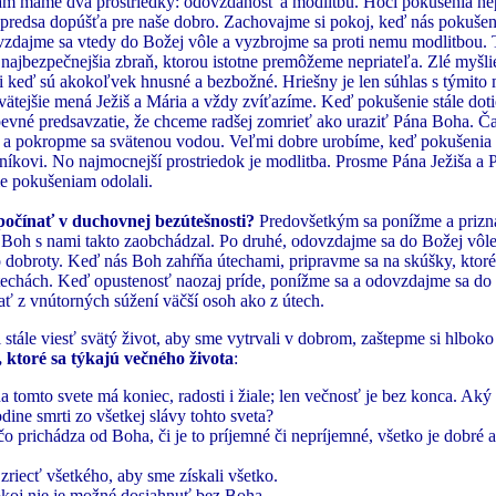
am máme dva prostriedky: odovzdanosť a modlitbu. Hoci pokušenia n
predsa dopúšťa pre naše dobro. Zachovajme si pokoj, keď nás pokuše
zdajme sa vtedy do Božej vôle a vyzbrojme sa proti nemu modlitbou. 
 najbezpečnejšia zbraň, ktorou istotne premôžeme nepriateľa. Zlé myšli
 i keď sú akokoľvek hnusné a bezbožné. Hriešny je len súhlas s týmito
vätejšie mená Ježiš a Mária a vždy zvíťazíme. Keď pokušenie stále doti
evné predsavzatie, že chceme radšej zomrieť ako uraziť Pána Boha. Čas
 a pokropme sa svätenou vodou. Veľmi dobre urobíme, keď pokušenia
íkovi. No najmocnejší prostriedok je modlitba. Prosme Pána Ježiša a
e pokušeniam odolali.
očínať v duchovnej bezútešnosti?
Predovšetkým sa ponížme a prizna
 Boh s nami takto zaobchádzal. Po druhé, odovzdajme sa do Božej vôle
o dobroty. Keď nás Boh zahŕňa útechami, pripravme sa na skúšky, ktoré
techách. Keď opustenosť naozaj príde, ponížme sa a odovzdajme sa do 
 z vnútorných súžení väčší osoh ako z útech.
stále viesť svätý život, aby sme vytrvali v dobrom, zaštepme si hlbok
 ktoré sa týkajú večného života
:
a tomto svete má koniec, radosti i žiale; len večnosť je bez konca. Ak
dine smrti zo všetkej slávy tohto sveta?
čo prichádza od Boha, či je to príjemné či nepríjemné, všetko je dobré a
 zriecť všetkého, aby sme získali všetko.
okoj nie je možné dosiahnuť bez Boha.