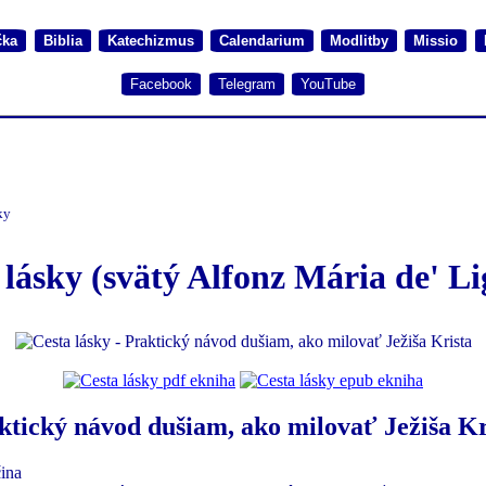
čka
Biblia
Katechizmus
Calendarium
Modlitby
Missio
Facebook
Telegram
YouTube
ky
 lásky (svätý Alfonz Mária de' Li
ktický návod dušiam, ako milovať Ježiša Kr
ina