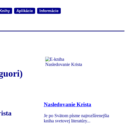
Knihy
Aplikácie
Informácie
guori)
Nasledovanie Krista
ista
Je po Svätom písme najrozšírenejšia
kniha svetovej literatúry...