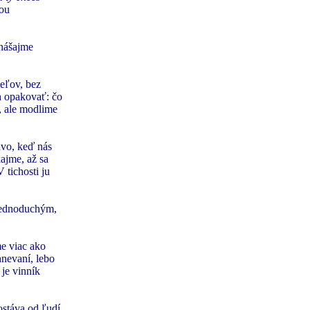
lou
Znášajme
teľov, bez
ch opakovať: čo
, ale modlime
avo, keď nás
ajme, až sa
 tichosti ju
jednoduchým,
e viac ako
nevaní, lebo
je vinník
ostáva od ľudí.