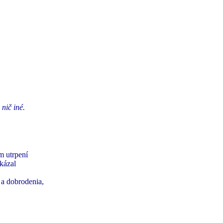
 nič iné.
.
m utrpení
ukázal
 a dobrodenia,