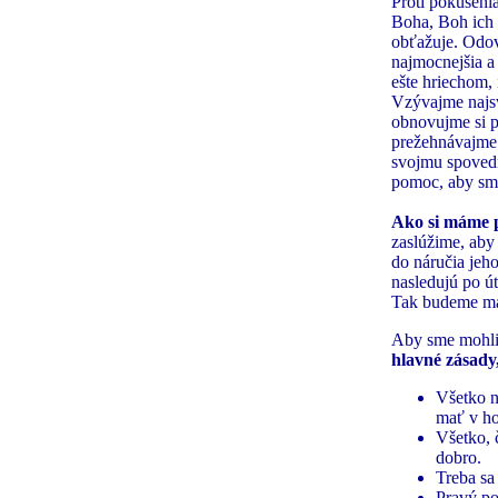
Proti pokušeni
Boha, Boh ich 
obťažuje. Odov
najmocnejšia a
ešte hriechom,
Vzývajme najs
obnovujme si p
prežehnávajme
svojmu spovedn
pomoc, aby sm
Ako si máme p
zaslúžime, aby
do náručia jeh
nasledujú po ú
Tak budeme mať
Aby sme mohli 
hlavné zásady,
Všetko n
mať v ho
Všetko, 
dobro.
Treba sa
Pravý p