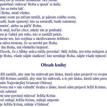
 potrebné: milovať Boha a spasiť si dušu.
chu sa treba báť.
í Boha, stratí všetko.
omto svete po ničom netúži, je pánom celého sveta.
dlí, bude spasený; kto sa nemodlí, bude zatratený.
mrieť, alebo sa páčiť Bohu.
 stojí, koľko chce, nikdy nie je pridrahý.
est je ľahký pre toho, kto si zaslúži peklo.
nesie ten, kto rozjíma o ukrižovanom Ježišovi.
a stáva trestom, čo sa nerobí pre Boha.
 iba Boha, má všetkého hojnosť.
 človek, čo z hĺbky srdca môže povedať:
Môj Ježišu, len teba milujem a
je Boha, všade nájde sladkosť; kto nemiluje Boha, nájde všade trpkosť
Obsah knihy
ežiš zaslúži, aby sme ho milovali pre lásku, ktorú nám prejavil vo svojo
ežiš Kristus zaslúži, aby sme ho milovali, a to pre lásku, ktorú nám pre
ním Najsvätejšej Sviatosti Oltárnej
veru má v nás vzbudiť úvaha o láske, ktorú nám prejavil Ježiš Kristus,
 nás zahrnul
i sme povinní milovať Ježiša Krista
ré milujú Ježiša Krista, milujú utrpenie
je Ježiša Krista, miluje vľúdnosť