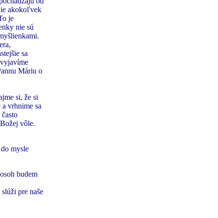
epochádzajú od
nie akokoľvek
To je
enky nie sú
 myšlienkami.
era,
tejšie sa
 vyjavíme
 Pannu Máriu o
jme si, že si
 a vrhnime sa
 často
Božej vôle.
o do mysle
ý osoh budem
 slúži pre naše