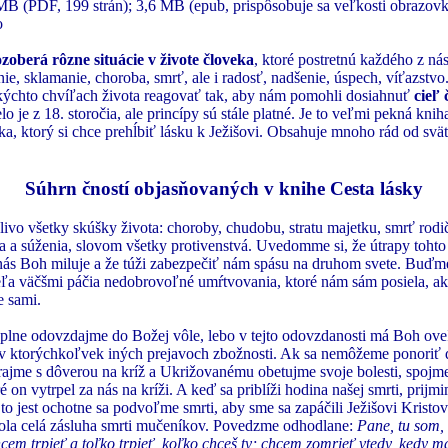
B (PDF, 199 strán); 3,6 MB (epub, prispôsobuje sa veľkosti obrazov
o
ozoberá rôzne situácie v živote človeka
, ktoré postretnú každého z nás
nie, sklamanie, choroba, smrť, ale i radosť, nadšenie, úspech, víťazstvo
akýchto chvíľach života reagovať tak, aby nám pomohli dosiahnuť
cieľ 
elo je z 18. storočia, ale princípy sú stále platné. Je to veľmi pekná kni
ka, ktorý si chce prehĺbiť lásku k Ježišovi. Obsahuje mnoho rád od svä
Súhrn čností objasňovaných v knihe Cesta lásky
livo všetky skúšky života: choroby, chudobu, stratu majetku, smrť rodi
a a súženia, slovom všetky protivenstvá. Uvedomme si, že útrapy tohto 
ás Boh miluje a že túži zabezpečiť nám spásu na druhom svete. Buďm
ľa väčšmi páčia nedobrovoľné umŕtvovania, ktoré nám sám posiela, a
e sami.
plne odovzdajme do Božej vôle, lebo v tejto odovzdanosti má Boh ove
v ktorýchkoľvek iných prejavoch zbožnosti. Ak sa nemôžeme ponoriť 
rajme s dôverou na kríž a Ukrižovanému obetujme svoje bolesti, spojme
é on vytrpel za nás na kríži. A keď sa priblíži hodina našej smrti, prijm
to jest ochotne sa podvoľme smrti, aby sme sa zapáčili Ježišovi Kristovi
bola celá zásluha smrti mučeníkov. Povedzme odhodlane:
Pane, tu som,
hcem trpieť a toľko trpieť, koľko chceš ty; chcem zomrieť vtedy, kedy m