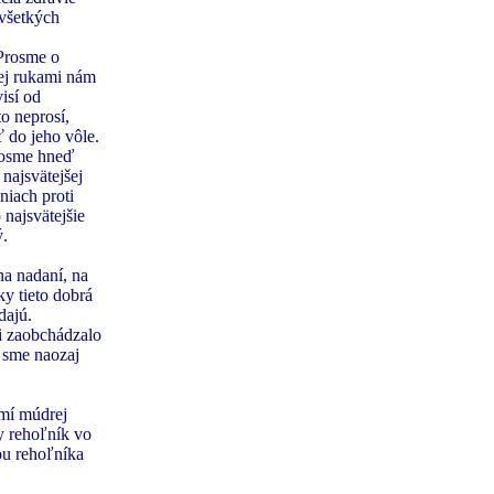
všetkých
 Prosme o
jej rukami nám
isí od
o neprosí,
 do jeho vôle.
prosme hneď
najsvätejšej
niach proti
najsvätejšie
́.
na nadaní, na
ky tieto dobrá
dajú.
mi zaobchádzalo
ď sme naozaj
mí múdrej
y rehoľník vo
ou rehoľníka