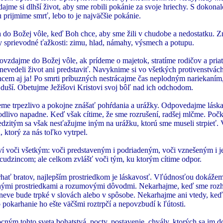
ajme si dlhší život, aby sme robili pokánie za svoje hriechy. S dokona
prijmime smrť, lebo to je najväčšie pokánie.
do Božej vôle, keď Boh chce, aby sme žili v chudobe a nedostatku. 
y sprievodné ťažkosti: zimu, hlad, námahy, výsmech a potupu.
vzdajme do Božej vôle, ak prídeme o majetok, stratíme rodičov a pria
 nevedeli život ani predstaviť. Navyknime si vo všetkých protivenstvá
hcem aj ja! Po smrti príbuzných nestrácajme čas neplodným nariekaním
h duší. Obetujme Ježišovi Kristovi svoj bôľ nad ich odchodom.
me trpezlivo a pokojne znášať pohŕdania a urážky. Odpovedajme lásk
odlivo napadne. Keď však cítime, že sme rozrušení, radšej mlčme. Počk
dzitým sa však nesťažujme iným na urážku, ktorú sme museli strpieť. V
ktorý za nás toľko vytrpel.
í voči všetkým: voči predstaveným i podriadeným, voči vznešeným i 
cudzincom; ale celkom zvlášť voči tým, ku ktorým cítime odpor.
ať bratov, najlepším prostriedkom je láskavosť. Vľúdnosťou dokážem
tnými prostriedkami a rozumovými dôvodmi. Nekarhajme, keď sme rozh
neve bude trpké v slovách alebo v spôsobe. Nekarhajme ani vtedy, keď 
o pokarhanie ho ešte väčšmi roztrpčí a nepovzbudí k ľútosti.
ým tohto sveta bohatstvá, pocty, postavenie, chvály, ktorých sa im d