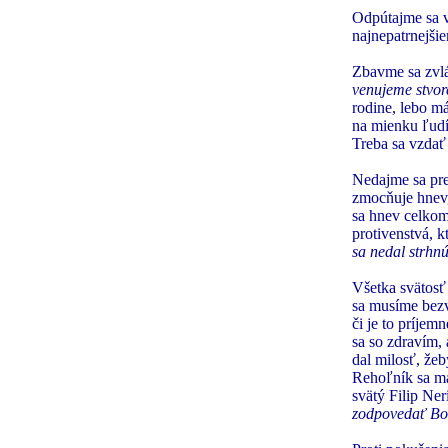
Odpútajme sa v
najnepatrnejši
Zbavme sa zvláš
venujeme stvor
rodine, lebo má
na mienku ľudí
Treba sa vzdať
Nedajme sa pre
zmocňuje hnev,
sa hnev celkom 
protivenstvá, 
sa nedal strhn
Všetka svätosť 
sa musíme bezv
či je to príje
sa so zdravím,
dal milosť, žeb
Rehoľník sa má
svätý Filip Ne
zodpovedať Bo