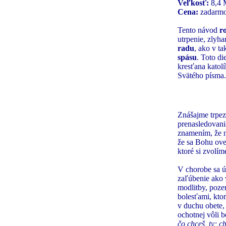
Veľkosť:
8,4 M
Cena:
zadarm
Tento návod
r
utrpenie, zlyha
radu
, ako v t
spásu
. Toto di
kresťana katolí
Svätého písma.
Znášajme trpez
prenasledovani
znamením, že n
že sa Bohu ove
ktoré si zvolím
V chorobe sa ú
zaľúbenie ako 
modlitby, poze
bolesťami, ktor
v duchu obete, 
ochotnej vôli 
čo chceš, ty; c