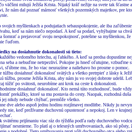
o väčšmi milujú Ježiša Krista. Nijaký kráľ nežije na svete tak šťastne 
, že nám dal poznať márnosť všetkých pozemských majetkov, pre kto
ynie.
svojich myšlienkach a podujatiach sebauspokojenie, ale iba zaľúbenie
vahu, keď sa nám niečo nepodarí. A keď sa podarí, vyhýbajme sa chv
 šomrať a prejavovať svoju nespokojnosť, potešme sa myšlienkou, že
nie ľuďom.
edky na dosiahnutie dokonalosti sú tieto:
každého vedomého hriechu, aj ľahkého. A keď sa predsa dopustíme ne
na seba a nebuďme netrpezliví. Pokojne ju hneď oľutujme, vzbuďme si
ovi, sľúbme mu, že ho viac neurazíme a naliehavo ho prosme o pomoc.
 túžbu dosiahnuť dokonalosť svätých a všetko pretrpieť z lásky k Ježiš
 túžbu, prosme Ježiša Krista, aby nám ju vo svojej dobrote udelil. Le
j túžiť po svätosti, neurobíme ani krok na ceste k dokonalosti.
zhodnime dosiahnuť dokonalosť. Kto nemá túto rozhodnosť, bude vžd
omiť prekážky, ktoré sa mu postavia do cesty. Naopak, rozhodná duša
 jej nikdy nebude chýbať, premôže všetko.
ne dve alebo aspoň jednu hodinu rozjímavej modlitbe. Nikdy ju nevy
 vtedy nie, keď prežívame duchovnú opustenosť a nepokoj. Len v krajne
echať.
 k svätému prijímaniu viac ráz do týždňa podľa rady duchovného vodcu
prijímať nesmieme. To platí aj o telesných umŕtvovaniach, ako sú pôsty, 
anie a podobné. Tieto umŕtvovania proti vôli duchovného otca alebo zni