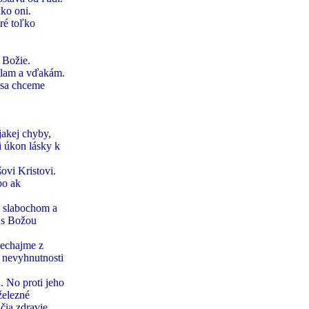
ako oni.
ré toľko
 Božie.
álam a vďakám.
 sa chceme
jakej chyby,
 úkon lásky k
ovi Kristovi.
bo ak
y slabochom a
 s Božou
nechajme z
j nevyhnutnosti
. No proti jeho
železné
čia zdravie