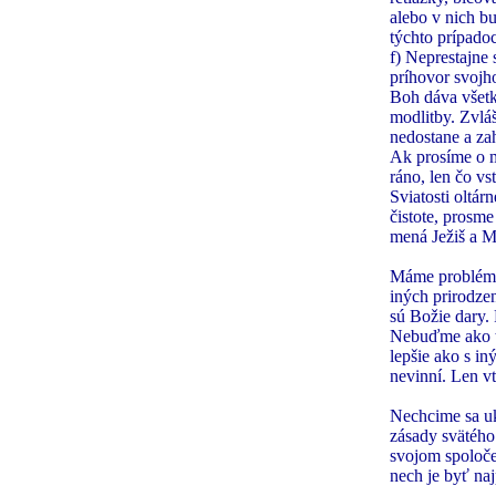
alebo v nich b
týchto prípado
f) Neprestajne
príhovor svojho
Boh dáva všetk
modlitby. Zvláš
nedostane a za
Ak prosíme o m
ráno, len čo vs
Sviatosti oltár
čistote, prosm
mená Ježiš a M
Máme problémy 
iných prirodz
sú Božie dary.
Nebuďme ako tí,
lepšie ako s i
nevinní. Len v
Nechcime sa uk
zásady svätého
svojom spoločen
nech je byť naj