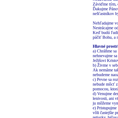
Záviďme tým, č
Ďakujme Pánovi
nešťastníkov h
Nehľadajme vo 
Nestrácajme od
Keď budú ľudia
páčiť Bohu, a 
Hlavné prostri
a) Chráňme sa 
nehnevajme sa 
Ježišovi Krist
b) Živme v sebe
Ak nemáme takú
nebudeme naoza
c) Pevne sa ro
nebude môcť zl
pomocou, ktorá
d) Venujme den
lenivosti, ani
ju môžeme vyn
e) Pristupujme
vôli častejšie 
retiazky, bičov