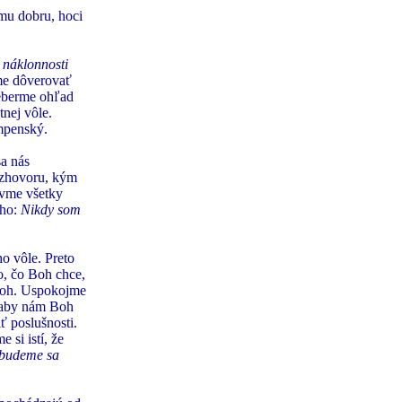
mu dobru, hoci
 náklonnosti
me dôverovať
Neberme ohľad
nej vôle.
penský.
a nás
ozhovoru, kým
avme všetky
ého:
Nikdy som
o vôle. Preto
o, čo Boh chce,
 Boh. Uspokojme
: aby nám Boh
ť poslušnosti.
si istí, že
nebudeme sa