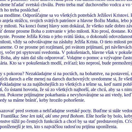
udeme hľadať svetskú chválu. Preto treba mať duchovného vodcu a vo 
ch ho treba poslúchať.
 sa modlime. Odporúčajme sa vo všetkých potrebách Ježišovi Kristovi.
 anjela strážcu, svojich svätých patrónov a hlavne Božiu Matku, lebo 
y milosti. Na konci ôsmej hlavy som dokázal, že všetko naše dobro záv
ť denne prosme Boha o zotrvanie v jeho milosti. Kto prosí, dostane. Kt
hynie. Prosme Ježiša Krista o jeho svätú lásku, o dokonalú odovzdanosť
ilosti, vždy sa odvolávajme na zásluhy Ježiša Krista. O tieto milosti 
taneme. O ne prosme pri rozjímaní, pri svätom prijímaní, pri návštevách 
nej, večer pri spytovaní svedomia. V pokušeniach, hlavne však v pokuše
e Boha, aby nám dal silu odporovať. Volajme o pomoc a vzývajme často 
ária. Kto sa v pokušeniach modlí, zvíťazí; kto neprosí, bude premoženy
s pokorou? Nezakladajme si na poctách, na bohatstve, na postavení, 
ených daroch a ešte menej na daroch duchovných: uvedomme si, že všet
 Pokladajme sa za najúbohejších zo všetkých a tešme sa, keď nami pohŕ
 čo ústami hovoria, že sú zo všetkých najhorší, ale chcú, aby sa s ni
nými. Pokorne prijímajme pokarhania a nevyhovárajme sa ani vtedy, ke
tedy sa máme brániť, keby hrozilo pohoršenie.
azovať pred svetom a nehľadajme svetské pocty. Buďme si stále vedo
 Františka:
Sme len takí, akí sme pred Bohom.
Ešte horšie by bolo, keb
stve túžil po čestných funkciách a chcel by sa stať predstaveným. Cť
poníženejší je ten, kto s najväčšou radosťou prijíma uponíženia.