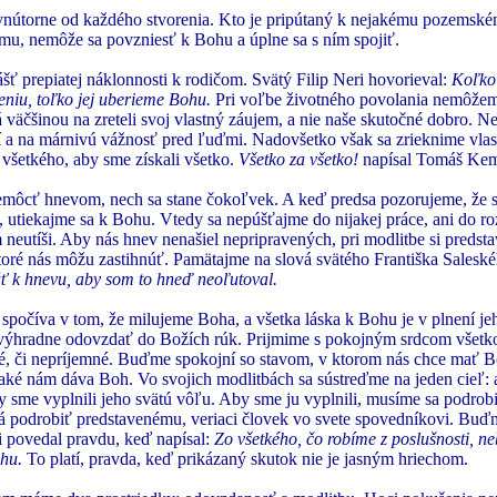
nútorne od každého stvorenia. Kto je pripútaný k nejakému pozemské
emu, nemôže sa povzniesť k Bohu a úplne sa s ním spojiť.
ť prepiatej náklonnosti k rodičom. Svätý Filip Neri hovorieval:
Koľko
eniu, toľko jej uberieme Bohu.
Pri voľbe životného povolania nemôže
 väčšinou na zreteli svoj vlastný záujem, a nie naše skutočné dobro. 
 a na márnivú vážnosť pred ľuďmi. Nadovšetko však sa zrieknime vlast
 všetkého, aby sme získali všetko.
Všetko za všetko!
napísal Tomáš Kem
môcť hnevom, nech sa stane čokoľvek. A keď predsa pozorujeme, že s
 utiekajme sa k Bohu. Vtedy sa nepúšťajme do nijakej práce, ani do r
neutíši. Aby nás hnev nenašiel nepripravených, pri modlitbe si predst
ktoré nás môžu zastihnúť. Pamätajme na slová svätého Františka Salesk
úť k hnevu, aby som to hneď neoľutoval.
spočíva v tom, že milujeme Boha, a všetka láska k Bohu je v plnení jeh
ýhradne odovzdať do Božích rúk. Prijmime s pokojným srdcom všetk
mné, či nepríjemné. Buďme spokojní so stavom, v ktorom nás chce mať
 aké nám dáva Boh. Vo svojich modlitbách sa sústreďme na jeden cieľ
y sme vyplnili jeho svätú vôľu. Aby sme ju vyplnili, musíme sa podrobi
 podrobiť predstavenému, veriaci človek vo svete spovedníkovi. Buďme 
ri povedal pravdu, keď napísal:
Zo všetkého, čo robíme z poslušnosti, 
hu.
To platí, pravda, keď prikázaný skutok nie je jasným hriechom.