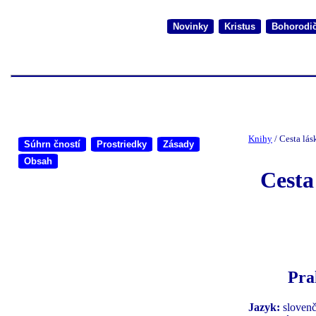
Novinky
Kristus
Bohorodi
Knihy
/ Cesta lás
Súhrn čností
Prostriedky
Zásady
Obsah
Cesta
Pra
Jazyk:
slovenč