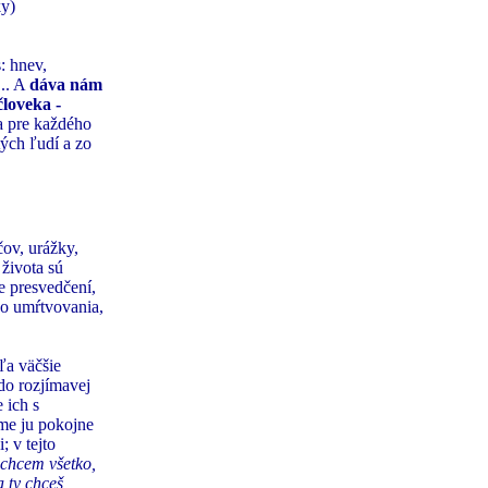
ky)
: hnev,
... A
dáva nám
človeka -
ha pre každého
tých ľudí a zo
čov, urážky,
života sú
e presvedčení,
ko umŕtvovania,
ľa väčšie
do rozjímavej
 ich s
ime ju pokojne
; v tejto
 chcem všetko,
a ty chceš