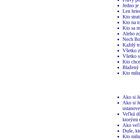
Jedno je
Len hrie
Kto strat
Kto na t
Kto sa mo
Alebo zo
Nech Boh
Každý tr
Všetko z
Všetko s
Kto chce
Blažený
Kto milu
Ako si J
Ako si J
ustanove
Veľkú dô
ktorými
Ako veľm
Duše, kto
Kto milu